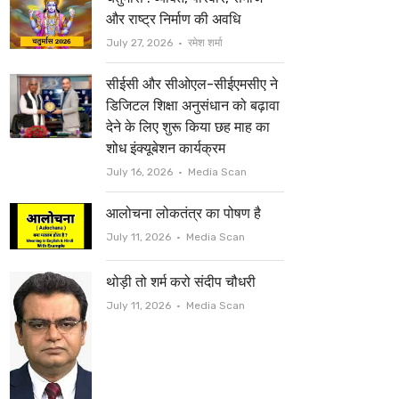
t
b
और राष्ट्र निर्माण की अवधि
e
o
Author
July 27, 2026
रमेश शर्मा
r
o
सीईसी और सीओएल-सीईएमसीए ने
k
डिजिटल शिक्षा अनुसंधान को बढ़ावा
देने के लिए शुरू किया छह माह का
शोध इंक्यूबेशन कार्यक्रम
Author
July 16, 2026
Media Scan
आलोचना लोकतंत्र का पोषण है
Author
July 11, 2026
Media Scan
थोड़ी तो शर्म करो संदीप चौधरी
Author
July 11, 2026
Media Scan