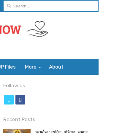
Search
for:
P Files
More
About
Follow us
t
f
w
a
i
c
Recent Posts
t
e
चतुर्मास : व्यक्ति, परिवार, समाज