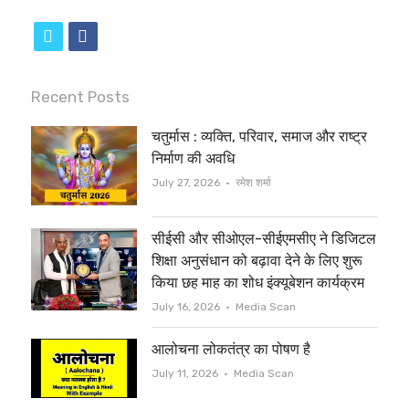
t
f
w
a
i
c
Recent Posts
t
e
चतुर्मास : व्यक्ति, परिवार, समाज और राष्ट्र
t
b
निर्माण की अवधि
e
o
Author
July 27, 2026
रमेश शर्मा
r
o
सीईसी और सीओएल-सीईएमसीए ने डिजिटल
k
शिक्षा अनुसंधान को बढ़ावा देने के लिए शुरू
किया छह माह का शोध इंक्यूबेशन कार्यक्रम
Author
July 16, 2026
Media Scan
आलोचना लोकतंत्र का पोषण है
Author
July 11, 2026
Media Scan