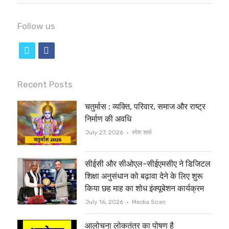
Follow us
t
f
w
a
i
c
Recent Posts
t
e
चतुर्मास : व्यक्ति, परिवार, समाज और राष्ट्र
t
b
निर्माण की अवधि
e
o
Author
July 27, 2026
रमेश शर्मा
r
o
सीईसी और सीओएल-सीईएमसीए ने डिजिटल
k
शिक्षा अनुसंधान को बढ़ावा देने के लिए शुरू
किया छह माह का शोध इंक्यूबेशन कार्यक्रम
Author
July 16, 2026
Media Scan
आलोचना लोकतंत्र का पोषण है