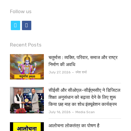
Follow us
t
f
w
a
i
c
Recent Posts
t
e
चतुर्मास : व्यक्ति, परिवार, समाज और राष्ट्र
t
b
निर्माण की अवधि
e
o
Author
July 27, 2026
रमेश शर्मा
r
o
सीईसी और सीओएल-सीईएमसीए ने डिजिटल
k
शिक्षा अनुसंधान को बढ़ावा देने के लिए शुरू
किया छह माह का शोध इंक्यूबेशन कार्यक्रम
Author
July 16, 2026
Media Scan
आलोचना लोकतंत्र का पोषण है