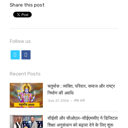
Share this post
Follow us
t
f
w
a
i
c
Recent Posts
t
e
चतुर्मास : व्यक्ति, परिवार, समाज और राष्ट्र
t
b
निर्माण की अवधि
e
o
Author
July 27, 2026
रमेश शर्मा
r
o
सीईसी और सीओएल-सीईएमसीए ने डिजिटल
k
शिक्षा अनुसंधान को बढ़ावा देने के लिए शुरू