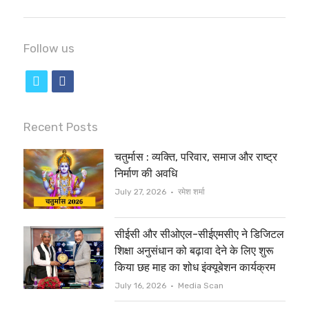
Follow us
t
f
w
a
i
c
Recent Posts
t
e
चतुर्मास : व्यक्ति, परिवार, समाज और राष्ट्र
t
b
निर्माण की अवधि
e
o
Author
July 27, 2026
रमेश शर्मा
r
o
सीईसी और सीओएल-सीईएमसीए ने डिजिटल
k
शिक्षा अनुसंधान को बढ़ावा देने के लिए शुरू
किया छह माह का शोध इंक्यूबेशन कार्यक्रम
Author
July 16, 2026
Media Scan