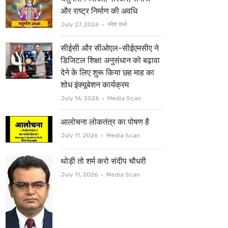
t
b
और राष्ट्र निर्माण की अवधि
e
o
Author
July 27, 2026
रमेश शर्मा
r
o
सीईसी और सीओएल-सीईएमसीए ने
k
डिजिटल शिक्षा अनुसंधान को बढ़ावा
देने के लिए शुरू किया छह माह का
शोध इंक्यूबेशन कार्यक्रम
Author
July 16, 2026
Media Scan
आलोचना लोकतंत्र का पोषण है
Author
July 11, 2026
Media Scan
थोड़ी तो शर्म करो संदीप चौधरी
Author
July 11, 2026
Media Scan