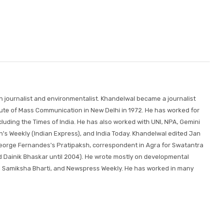
wn journalist and environmentalist. Khandelwal became a journalist
itute of Mass Communication in New Delhi in 1972. He has worked for
uding the Times of India. He has also worked with UNI, NPA, Gemini
s Weekly (Indian Express), and India Today. Khandelwal edited Jan
 George Fernandes's Pratipaksh, correspondent in Agra for Swatantra
d Dainik Bhaskar until 2004). He wrote mostly on developmental
 Samiksha Bharti, and Newspress Weekly. He has worked in many