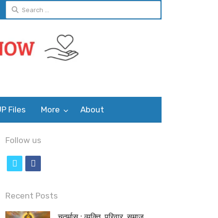
Search
for:
P Files
More
About
Follow us
t
f
w
a
i
c
Recent Posts
t
e
चतुर्मास : व्यक्ति, परिवार, समाज