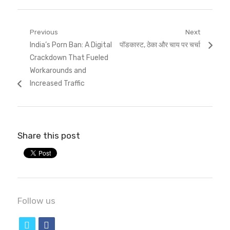
Post
Previous
Next
Previous
Next
India’s Porn Ban: A Digital
पॉडकास्ट, ठेका और चाय पर चर्चा
navigation
post:
post:
Crackdown That Fueled
Workarounds and
Increased Traffic
Share this post
Follow us
t
f