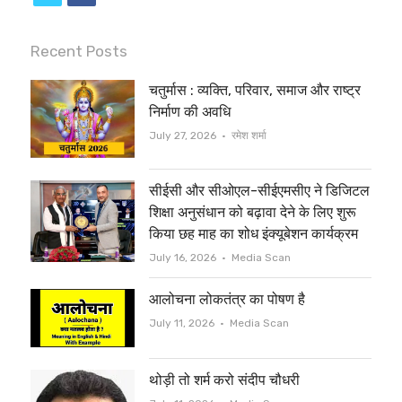
w
a
i
c
Recent Posts
t
e
चतुर्मास : व्यक्ति, परिवार, समाज और राष्ट्र
t
b
निर्माण की अवधि
e
o
Author
July 27, 2026
रमेश शर्मा
r
o
सीईसी और सीओएल-सीईएमसीए ने डिजिटल
k
शिक्षा अनुसंधान को बढ़ावा देने के लिए शुरू
किया छह माह का शोध इंक्यूबेशन कार्यक्रम
Author
July 16, 2026
Media Scan
आलोचना लोकतंत्र का पोषण है
Author
July 11, 2026
Media Scan
थोड़ी तो शर्म करो संदीप चौधरी