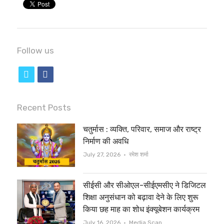
Follow us
t
f
w
a
i
c
Recent Posts
t
e
चतुर्मास : व्यक्ति, परिवार, समाज और राष्ट्र
t
b
निर्माण की अवधि
e
o
Author
July 27, 2026
रमेश शर्मा
r
o
सीईसी और सीओएल-सीईएमसीए ने डिजिटल
k
शिक्षा अनुसंधान को बढ़ावा देने के लिए शुरू
किया छह माह का शोध इंक्यूबेशन कार्यक्रम
Author
July 16, 2026
Media Scan