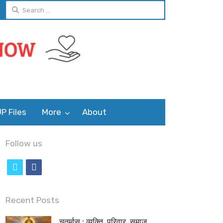
Search
for:
P Files
More
About
Follow us
t
f
w
a
i
c
Recent Posts
t
e
चतुर्मास : व्यक्ति, परिवार, समाज