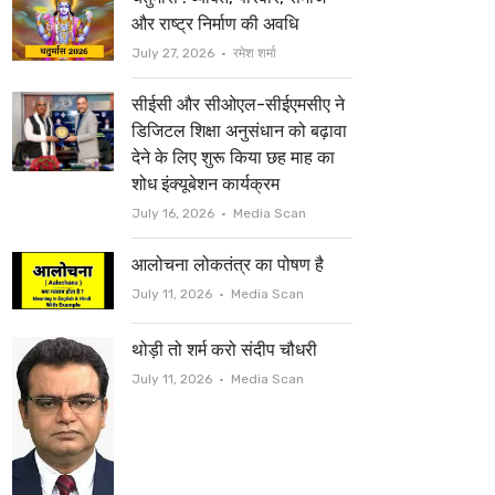
t
b
और राष्ट्र निर्माण की अवधि
e
o
Author
July 27, 2026
रमेश शर्मा
r
o
सीईसी और सीओएल-सीईएमसीए ने
k
डिजिटल शिक्षा अनुसंधान को बढ़ावा
देने के लिए शुरू किया छह माह का
शोध इंक्यूबेशन कार्यक्रम
Author
July 16, 2026
Media Scan
आलोचना लोकतंत्र का पोषण है
Author
July 11, 2026
Media Scan
थोड़ी तो शर्म करो संदीप चौधरी
Author
July 11, 2026
Media Scan