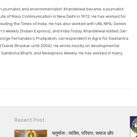
wn journalist and environmentalist. Khandelwal became a journalist
itute of Mass Communication in New Delhi in 1972. He has worked for
uding the Times of India. He has also worked with UNI, NPA, Gemini
s Weekly (Indian Express), and India Today. Khandelwal edited Jan
 George Fernandes's Pratipaksh, correspondent in Agra for Swatantra
d Dainik Bhaskar until 2004). He wrote mostly on developmental
 Samiksha Bharti, and Newspress Weekly. He has worked in many
Recent Post
चतुर्मास : व्यक्ति, परिवार, समाज और