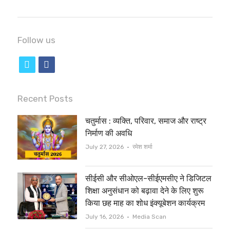
Follow us
t
f
w
a
i
c
Recent Posts
t
e
चतुर्मास : व्यक्ति, परिवार, समाज और राष्ट्र
t
b
निर्माण की अवधि
e
o
Author
July 27, 2026
रमेश शर्मा
r
o
सीईसी और सीओएल-सीईएमसीए ने डिजिटल
k
शिक्षा अनुसंधान को बढ़ावा देने के लिए शुरू
किया छह माह का शोध इंक्यूबेशन कार्यक्रम
Author
July 16, 2026
Media Scan