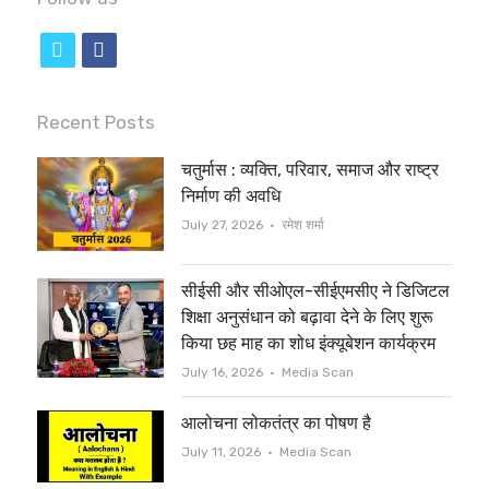
t
f
w
a
i
c
Recent Posts
t
e
चतुर्मास : व्यक्ति, परिवार, समाज और राष्ट्र
t
b
निर्माण की अवधि
e
o
Author
July 27, 2026
रमेश शर्मा
r
o
सीईसी और सीओएल-सीईएमसीए ने डिजिटल
k
शिक्षा अनुसंधान को बढ़ावा देने के लिए शुरू
किया छह माह का शोध इंक्यूबेशन कार्यक्रम
Author
July 16, 2026
Media Scan
आलोचना लोकतंत्र का पोषण है
Author
July 11, 2026
Media Scan