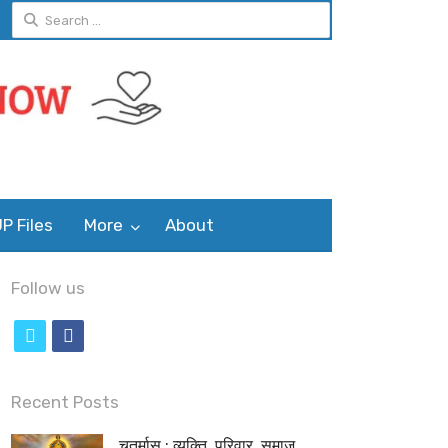
Search
for:
P Files
More
About
Follow us
t
f
w
a
i
c
Recent Posts
t
e
चतुर्मास : व्यक्ति, परिवार, समाज