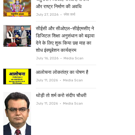
t
b
और राष्ट्र निर्माण की अवधि
e
o
Author
July 27, 2026
रमेश शर्मा
r
o
सीईसी और सीओएल-सीईएमसीए ने
k
डिजिटल शिक्षा अनुसंधान को बढ़ावा
देने के लिए शुरू किया छह माह का
शोध इंक्यूबेशन कार्यक्रम
Author
July 16, 2026
Media Scan
आलोचना लोकतंत्र का पोषण है
Author
July 11, 2026
Media Scan
थोड़ी तो शर्म करो संदीप चौधरी
Author
July 11, 2026
Media Scan