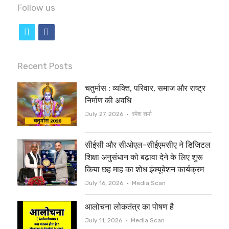
Follow us
t
f
w
a
i
c
Recent Posts
t
e
चतुर्मास : व्यक्ति, परिवार, समाज और राष्ट्र
t
b
निर्माण की अवधि
e
o
Author
July 27, 2026
रमेश शर्मा
r
o
सीईसी और सीओएल-सीईएमसीए ने डिजिटल
k
शिक्षा अनुसंधान को बढ़ावा देने के लिए शुरू
किया छह माह का शोध इंक्यूबेशन कार्यक्रम
Author
July 16, 2026
Media Scan
आलोचना लोकतंत्र का पोषण है
Author
July 11, 2026
Media Scan