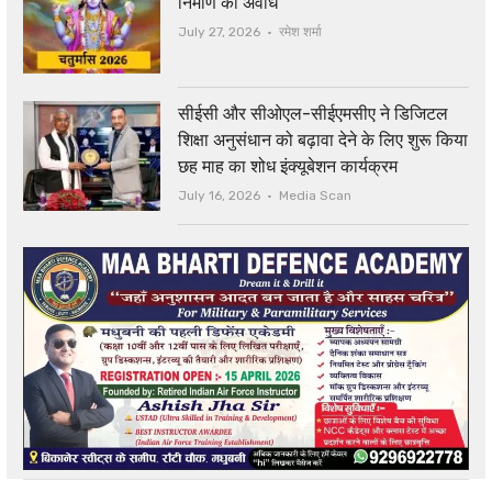
निर्माण की अवधि
Author
July 27, 2026
रमेश शर्मा
सीईसी और सीओएल-सीईएमसीए ने डिजिटल
शिक्षा अनुसंधान को बढ़ावा देने के लिए शुरू किया
छह माह का शोध इंक्यूबेशन कार्यक्रम
Author
July 16, 2026
Media Scan