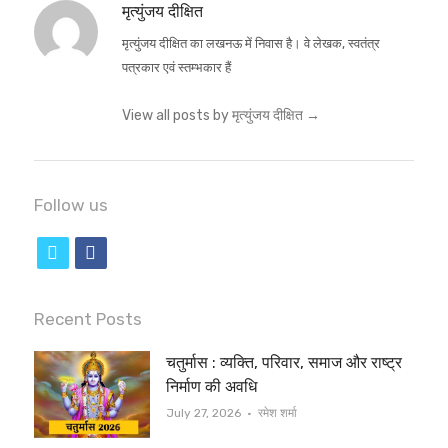
मृत्युंजय दीक्षित
मृत्युंजय दीक्षित का लखनऊ में निवास है। वे लेखक, स्वतंत्र
पत्रकार एवं स्तम्भकार हैं
View all posts by मृत्युंजय दीक्षित
→
Follow us
t
f
w
a
i
c
Recent Posts
t
e
चतुर्मास : व्यक्ति, परिवार, समाज और राष्ट्र
t
b
निर्माण की अवधि
e
o
Author
July 27, 2026
रमेश शर्मा
r
o