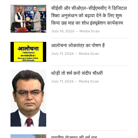
सीईसी और सीओएल-सीईएमसीए ने डिजिटल
k
शिक्षा अनुसंधान को बढ़ावा देने के लिए शुरू
किया छह माह का शोध इंक्यूबेशन कार्यक्रम
Author
July 16, 2026
Media Scan
आलोचना लोकतंत्र का पोषण है
Author
July 11, 2026
Media Scan
थोड़ी तो शर्म करो संदीप चौधरी
Author
July 11, 2026
Media Scan
ग्रामीण रोजगार की नई राह