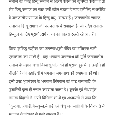
समाज को कोई हिन्दू समाज से अलग करने की कुचेष्टा करता है तो
शेष हिन्दू समाज का रक्त क्यों खौल उठता है?यह इसीलिए न!क्योंकि
वे जनजातीय समाज के हिन्दू बंधु- बान्धव हैं। जनजातीय समाज,
सनातन हिन्दू समाज की परम्परा के वे संवाहक हैं, जो सदैव सनातन
हिन्दुत्व के लिए प्राणोत्सर्ग करने का साहस रखते रहे आए हैं।
विश्व प्रसिद्ध उड़ीसा का जगन्नाथपुरी मंदिर का इतिहास उसी
एकात्मता का साक्षी है। वहां भगवान जगन्नाथ की मूर्ति जनजातीय
समाज के महान राजा विश्वासु भील को ही प्राप्त हुई थी। उन्होंने ही
नीलगिरि की पहाड़ियों में भगवान जगन्नाथ की स्थापना की थी।
इसी तरह भुवनेश्वर के भगवान लिंगराज को बाड जनजाति के
पुजारियों द्वारा ही स्नान करवाया जाता है। कुल्के एवं रॉथरमुंड
नामक विद्वानों ने अपने विभिन्न शोधों एवं अध्ययनों से पाया कि —
“कुरुबा, लंबाडी,येरूकुल,येनाडी एवं चेंचू जनजातियों के तिरुपति के
भगवान वेंकटेश्वर से गहरे सम्बन्ध हैं।”