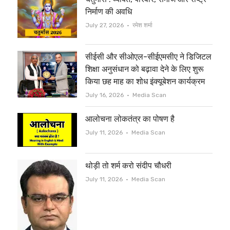
t
b
निर्माण की अवधि
e
o
Author
July 27, 2026
रमेश शर्मा
r
o
सीईसी और सीओएल-सीईएमसीए ने डिजिटल
k
शिक्षा अनुसंधान को बढ़ावा देने के लिए शुरू
किया छह माह का शोध इंक्यूबेशन कार्यक्रम
Author
July 16, 2026
Media Scan
आलोचना लोकतंत्र का पोषण है
Author
July 11, 2026
Media Scan
थोड़ी तो शर्म करो संदीप चौधरी
Author
July 11, 2026
Media Scan