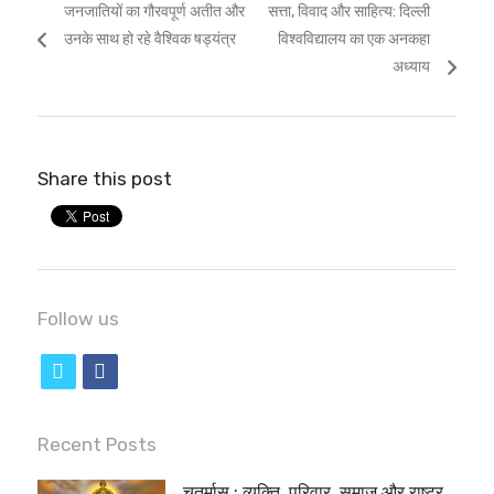
Previous
Next
जनजातियों का गौरवपूर्ण अतीत और
सत्ता, विवाद और साहित्य: दिल्ली
navigation
post:
post:
उनके साथ हो रहे वैश्विक षड्यंत्र
विश्वविद्यालय का एक अनकहा
अध्याय
Share this post
Follow us
t
f
w
a
i
c
Recent Posts
t
e
चतुर्मास : व्यक्ति, परिवार, समाज और राष्ट्र