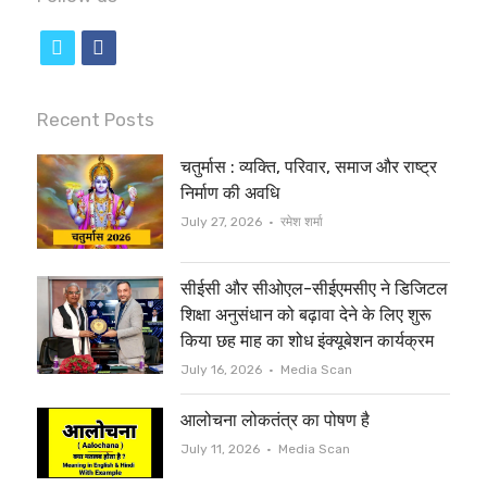
t
f
w
a
i
c
Recent Posts
t
e
चतुर्मास : व्यक्ति, परिवार, समाज और राष्ट्र
t
b
निर्माण की अवधि
e
o
Author
July 27, 2026
रमेश शर्मा
r
o
सीईसी और सीओएल-सीईएमसीए ने डिजिटल
k
शिक्षा अनुसंधान को बढ़ावा देने के लिए शुरू
किया छह माह का शोध इंक्यूबेशन कार्यक्रम
Author
July 16, 2026
Media Scan
आलोचना लोकतंत्र का पोषण है
Author
July 11, 2026
Media Scan