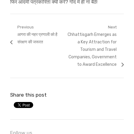
फिर आदमी पत्रकारिता क्यों करे? गोद में ही ना बैठे!
Post
Previous
Next
Previous
Next
आगरा की नहर प्रणाली को है
Chhattisgarh Emerges as
navigation
post:
post:
संरक्षण की जरूरत
a Key Attraction for
Tourism and Travel
Companies, Government
to Award Excellence
Share this post
Follow us