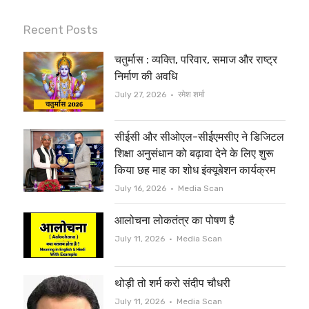
w
a
i
c
Recent Posts
t
e
चतुर्मास : व्यक्ति, परिवार, समाज और राष्ट्र
t
b
निर्माण की अवधि
e
o
Author
July 27, 2026
रमेश शर्मा
r
o
सीईसी और सीओएल-सीईएमसीए ने डिजिटल
k
शिक्षा अनुसंधान को बढ़ावा देने के लिए शुरू
किया छह माह का शोध इंक्यूबेशन कार्यक्रम
Author
July 16, 2026
Media Scan
आलोचना लोकतंत्र का पोषण है
Author
July 11, 2026
Media Scan
थोड़ी तो शर्म करो संदीप चौधरी
Author
July 11, 2026
Media Scan