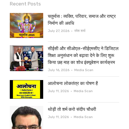
i
c
Recent Posts
t
e
चतुर्मास : व्यक्ति, परिवार, समाज और राष्ट्र
t
b
निर्माण की अवधि
e
o
Author
July 27, 2026
रमेश शर्मा
r
o
सीईसी और सीओएल-सीईएमसीए ने डिजिटल
k
शिक्षा अनुसंधान को बढ़ावा देने के लिए शुरू
किया छह माह का शोध इंक्यूबेशन कार्यक्रम
Author
July 16, 2026
Media Scan
आलोचना लोकतंत्र का पोषण है
Author
July 11, 2026
Media Scan
थोड़ी तो शर्म करो संदीप चौधरी
Author
July 11, 2026
Media Scan