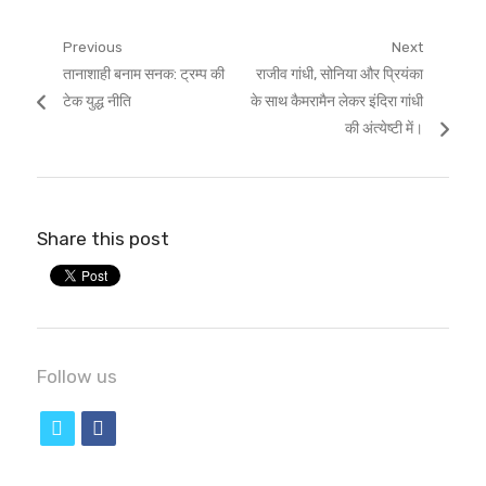
Post
Previous
Next
Previous
Next
तानाशाही बनाम सनक: ट्रम्प की
राजीव गांधी, सोनिया और प्रियंका
navigation
post:
post:
टेक युद्ध नीति
के साथ कैमरामैन लेकर इंदिरा गांधी
की अंत्येष्टी में।
Share this post
Follow us
t
f
w
a