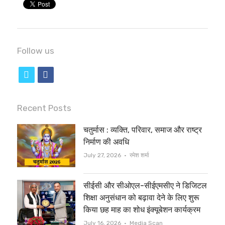
Follow us
t
f
w
a
i
c
Recent Posts
t
e
चतुर्मास : व्यक्ति, परिवार, समाज और राष्ट्र
t
b
निर्माण की अवधि
e
o
Author
July 27, 2026
रमेश शर्मा
r
o
सीईसी और सीओएल-सीईएमसीए ने डिजिटल
k
शिक्षा अनुसंधान को बढ़ावा देने के लिए शुरू
किया छह माह का शोध इंक्यूबेशन कार्यक्रम
Author
July 16, 2026
Media Scan