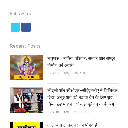
Follow us
t
f
w
a
i
c
Recent Posts
t
e
चतुर्मास : व्यक्ति, परिवार, समाज और राष्ट्र
t
b
निर्माण की अवधि
e
o
Author
July 27, 2026
रमेश शर्मा
r
o
सीईसी और सीओएल-सीईएमसीए ने डिजिटल
k
शिक्षा अनुसंधान को बढ़ावा देने के लिए शुरू
किया छह माह का शोध इंक्यूबेशन कार्यक्रम
Author
July 16, 2026
Media Scan
आलोचना लोकतंत्र का पोषण है