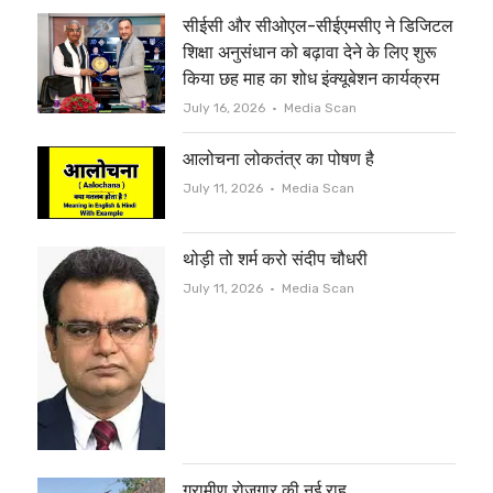
सीईसी और सीओएल-सीईएमसीए ने डिजिटल
k
शिक्षा अनुसंधान को बढ़ावा देने के लिए शुरू
किया छह माह का शोध इंक्यूबेशन कार्यक्रम
Author
July 16, 2026
Media Scan
आलोचना लोकतंत्र का पोषण है
Author
July 11, 2026
Media Scan
थोड़ी तो शर्म करो संदीप चौधरी
Author
July 11, 2026
Media Scan
ग्रामीण रोजगार की नई राह