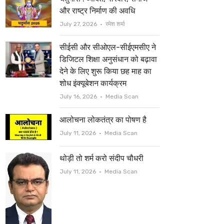
t
b
और राष्ट्र निर्माण की अवधि
e
o
Author
July 27, 2026
रमेश शर्मा
r
o
सीईसी और सीओएल-सीईएमसीए ने
k
डिजिटल शिक्षा अनुसंधान को बढ़ावा
देने के लिए शुरू किया छह माह का
शोध इंक्यूबेशन कार्यक्रम
Author
July 16, 2026
Media Scan
आलोचना लोकतंत्र का पोषण है
Author
July 11, 2026
Media Scan
थोड़ी तो शर्म करो संदीप चौधरी
Author
July 11, 2026
Media Scan