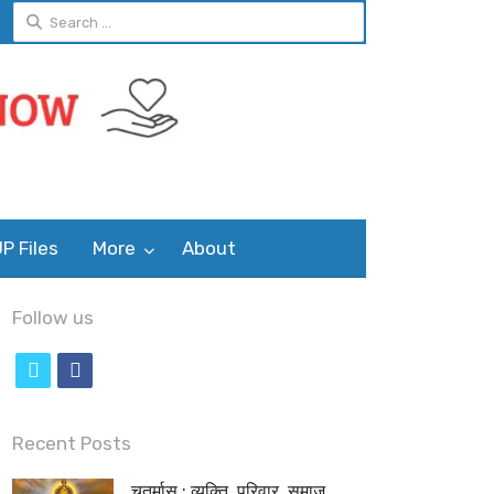
Search
for:
P Files
More
About
Follow us
t
f
w
a
i
c
Recent Posts
t
e
चतुर्मास : व्यक्ति, परिवार, समाज