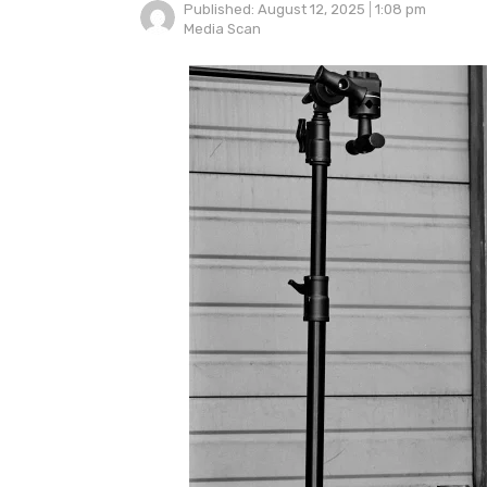
Published:
August 12, 2025
1:08 pm
Author
Media Scan