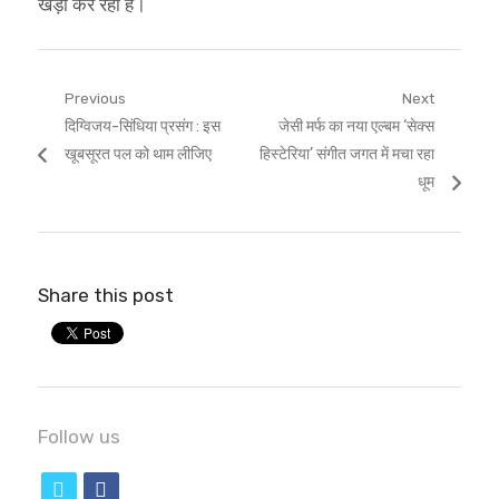
खड़ा कर रहा है।
Post
Previous
Next
Previous
Next
दिग्विजय-सिंधिया प्रसंग : इस
जेसी मर्फ का नया एल्बम ‘सेक्स
navigation
post:
post:
खूबसूरत पल को थाम लीजिए
हिस्टेरिया’ संगीत जगत में मचा रहा
धूम
Share this post
Follow us
t
f