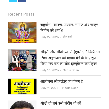
w
a
i
c
Recent Posts
t
e
चतुर्मास : व्यक्ति, परिवार, समाज और राष्ट्र
t
b
निर्माण की अवधि
e
o
Author
July 27, 2026
रमेश शर्मा
r
o
सीईसी और सीओएल-सीईएमसीए ने डिजिटल
k
शिक्षा अनुसंधान को बढ़ावा देने के लिए शुरू
किया छह माह का शोध इंक्यूबेशन कार्यक्रम
Author
July 16, 2026
Media Scan
आलोचना लोकतंत्र का पोषण है
Author
July 11, 2026
Media Scan
थोड़ी तो शर्म करो संदीप चौधरी