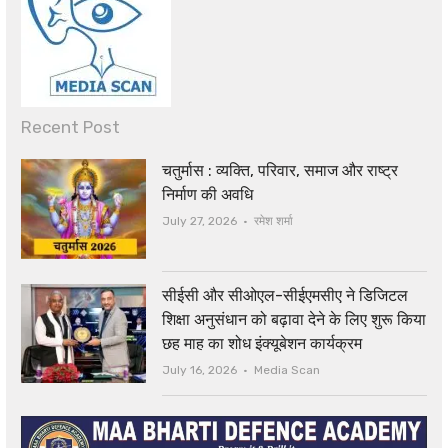
Recent Post
चतुर्मास : व्यक्ति, परिवार, समाज और राष्ट्र
निर्माण की अवधि
Author
July 27, 2026
रमेश शर्मा
सीईसी और सीओएल-सीईएमसीए ने डिजिटल
शिक्षा अनुसंधान को बढ़ावा देने के लिए शुरू किया
छह माह का शोध इंक्यूबेशन कार्यक्रम
Author
July 16, 2026
Media Scan