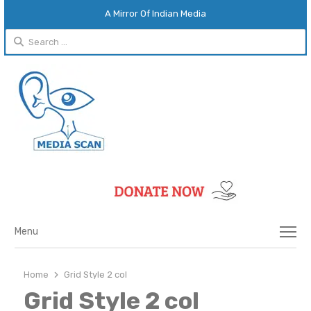
A Mirror Of Indian Media
Search
for:
Menu
Menu
Home
Grid Style 2 col
Grid Style 2 col