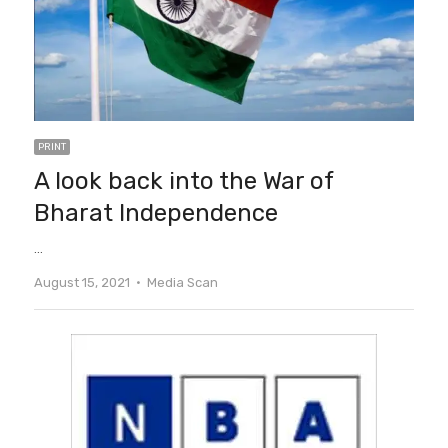
PRINT
A look back into the War of
Bharat Independence
…
Author
August 15, 2021
Media Scan